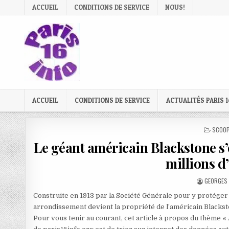
Skip
ACCUEIL
CONDITIONS DE SERVICE
NOUS!
to
content
ACCUEIL
CONDITIONS DE SERVICE
ACTUALITÉS PARIS 1
POSTE
SCOOP
IN
Le géant américain Blackstone s’
millions d
AUTHOR:
GEORGES 
Construite en 1913 par la Société Générale pour y protéger s
arrondissement devient la propriété de l’américain Blackst
Pour vous tenir au courant, cet article à propos du thème «