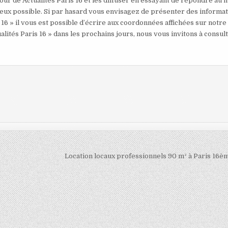
our de Actualités Paris 16 et les diffuser en essayant de répondre au 
mieux possible. Si par hasard vous envisagez de présenter des informa
 16 » il vous est possible d’écrire aux coordonnées affichées sur notre
alités Paris 16 » dans les prochains jours, nous vous invitons à consul
Location locaux professionnels 90 m² à Paris 16è