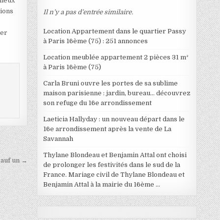
mieux
tions
Il n’y a pas d’entrée similaire.
Location Appartement dans le quartier Passy
ter
à Paris 16ème (75) : 251 annonces
Location meublée appartement 2 pièces 31 m²
à Paris 16ème (75)
Carla Bruni ouvre les portes de sa sublime
maison parisienne : jardin, bureau… découvrez
son refuge du 16e arrondissement
Laeticia Hallyday : un nouveau départ dans le
16e arrondissement après la vente de La
Savannah
Thylane Blondeau et Benjamin Attal ont choisi
sauf un →
de prolonger les festivités dans le sud de la
France. Mariage civil de Thylane Blondeau et
Benjamin Attal à la mairie du 16ème …