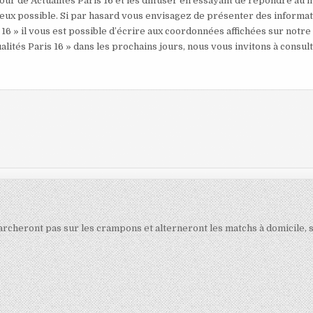
our de Actualités Paris 16 et les diffuser en essayant de répondre au 
mieux possible. Si par hasard vous envisagez de présenter des informa
 16 » il vous est possible d’écrire aux coordonnées affichées sur notre
alités Paris 16 » dans les prochains jours, nous vous invitons à consul
marcheront pas sur les crampons et alterneront les matchs à domicile, 