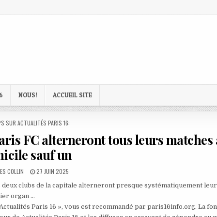
6
NOUS!
ACCUEIL SITE
D
S SUR ACTUALITÉS PARIS 16:
aris FC alterneront tous leurs matches 
icile sauf un
R:
PUBLISHED
ES COLLIN
27 JUIN 2025
DATE:
es deux clubs de la capitale alterneront presque systématiquement leu
rier organ …
 Actualités Paris 16 », vous est recommandé par paris16info.org. La fo