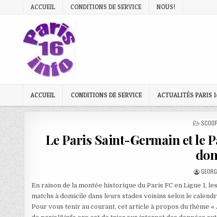
Skip
ACCUEIL
CONDITIONS DE SERVICE
NOUS!
to
content
ACCUEIL
CONDITIONS DE SERVICE
ACTUALITÉS PARIS 1
POSTE
SCOOP
IN
Le Paris Saint-Germain et le P
dom
AUTHO
GEORG
En raison de la montée historique du Paris FC en Ligue 1, l
matchs à domicile dans leurs stades voisins selon le calend
Pour vous tenir au courant, cet article à propos du thème «