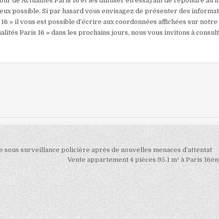
our de Actualités Paris 16 et les diffuser en essayant de répondre au 
mieux possible. Si par hasard vous envisagez de présenter des informa
 16 » il vous est possible d’écrire aux coordonnées affichées sur notre
alités Paris 16 » dans les prochains jours, nous vous invitons à consul
 sous surveillance policière après de nouvelles menaces d’attentat
Vente appartement 4 pièces 95.1 m² à Paris 16è