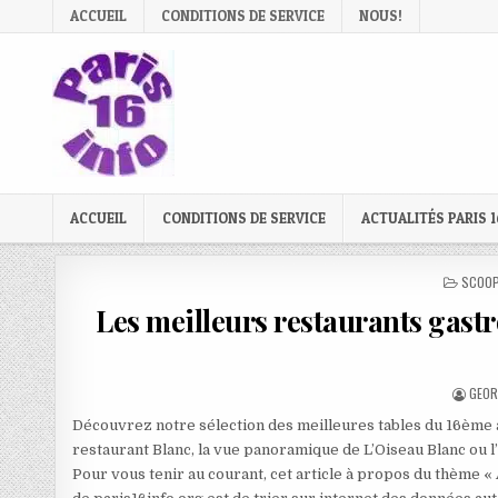
Skip
ACCUEIL
CONDITIONS DE SERVICE
NOUS!
to
content
ACCUEIL
CONDITIONS DE SERVICE
ACTUALITÉS PARIS 1
POSTE
SCOOP
IN
Les meilleurs restaurants gas
AUTH
GEOR
Découvrez notre sélection des meilleures tables du 16ème 
restaurant Blanc, la vue panoramique de L’Oiseau Blanc ou l
Pour vous tenir au courant, cet article à propos du thème «