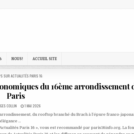
6
NOUS!
ACCUEIL SITE
D
S SUR ACTUALITÉS PARIS 16:
tronomiques du 16ème arrondissement 
Paris
OR:
PUBLISHED
GES COLLIN
1 MAI 2026
DATE:
arrondissement, du rooftop branché du Brach à l’épure franco-japona
’élégance …
 Actualités Paris 16 », vous est recommandé par paris16info.org. La fo