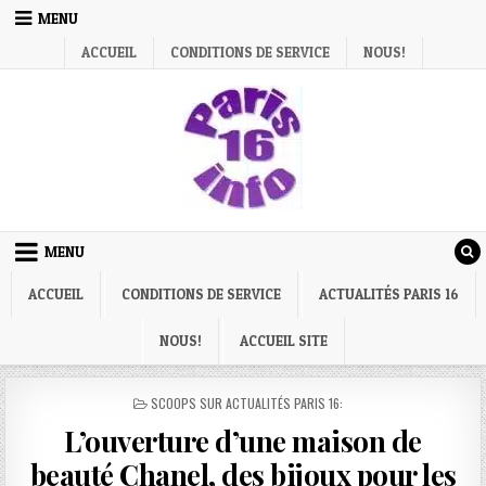
Skip
MENU
to
ACCUEIL
CONDITIONS DE SERVICE
NOUS!
content
MENU
ACCUEIL
CONDITIONS DE SERVICE
ACTUALITÉS PARIS 16
NOUS!
ACCUEIL SITE
POSTED
SCOOPS SUR ACTUALITÉS PARIS 16:
IN
L’ouverture d’une maison de
beauté Chanel, des bijoux pour les