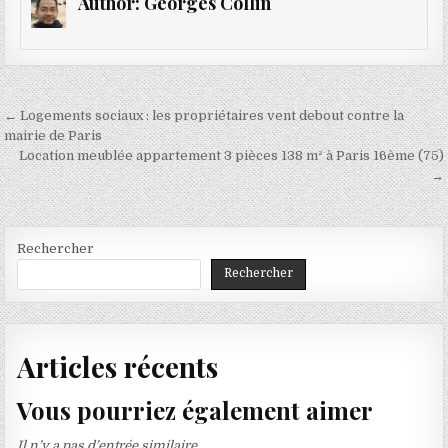
Author:
Georges Collin
Navigation
← Logements sociaux : les propriétaires vent debout contre la
de
mairie de Paris
Location meublée appartement 3 pièces 138 m² à Paris 16ème (75)
l’article
→
Rechercher
Rechercher
Articles récents
Vous pourriez également aimer
Il n’y a pas d’entrée similaire.