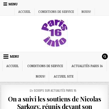
Skip
MENU
to
ACCUEIL
CONDITIONS DE SERVICE
NOUS!
content
MENU
ACCUEIL
CONDITIONS DE SERVICE
ACTUALITÉS PARIS 16
NOUS!
ACCUEIL SITE
POSTED
SCOOPS SUR ACTUALITÉS PARIS 16:
IN
On a suivi les soutiens de Nicolas
Sarkozy, réunis devant son