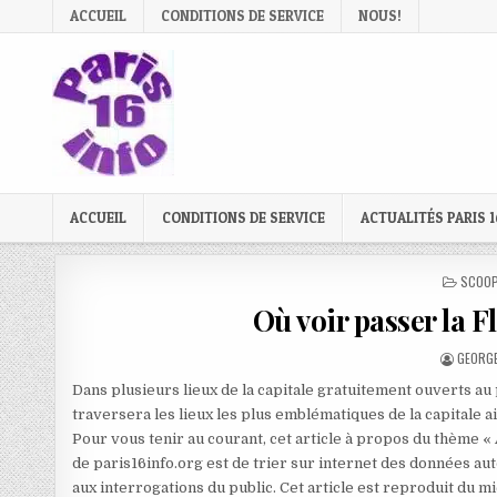
Skip
ACCUEIL
CONDITIONS DE SERVICE
NOUS!
to
content
ACCUEIL
CONDITIONS DE SERVICE
ACTUALITÉS PARIS 1
POSTE
SCOOP
IN
Où voir passer la 
AUTHO
GEORGE
Dans plusieurs lieux de la capitale gratuitement ouverts au
traversera les lieux les plus emblématiques de la capitale ai
Pour vous tenir au courant, cet article à propos du thème «
de paris16info.org est de trier sur internet des données aut
aux interrogations du public. Cet article est reproduit du 