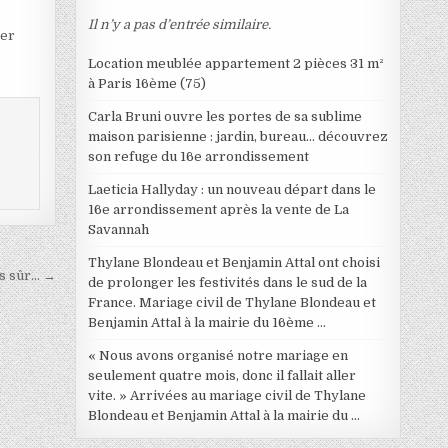
Il n’y a pas d’entrée similaire.
ter
Location meublée appartement 2 pièces 31 m²
à Paris 16ème (75)
Carla Bruni ouvre les portes de sa sublime
maison parisienne : jardin, bureau… découvrez
son refuge du 16e arrondissement
Laeticia Hallyday : un nouveau départ dans le
16e arrondissement après la vente de La
Savannah
Thylane Blondeau et Benjamin Attal ont choisi
as sûr… →
de prolonger les festivités dans le sud de la
France. Mariage civil de Thylane Blondeau et
Benjamin Attal à la mairie du 16ème …
« Nous avons organisé notre mariage en
seulement quatre mois, donc il fallait aller
vite. » Arrivées au mariage civil de Thylane
Blondeau et Benjamin Attal à la mairie du …