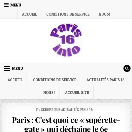
Skip
MENU
to
ACCUEIL
CONDITIONS DE SERVICE
NOUS!
content
MENU
ACCUEIL
CONDITIONS DE SERVICE
ACTUALITÉS PARIS 16
NOUS!
ACCUEIL SITE
POSTED
SCOOPS SUR ACTUALITÉS PARIS 16:
IN
Paris : C’est quoi ce « supérette-
gate » qui déchaîne le 6e