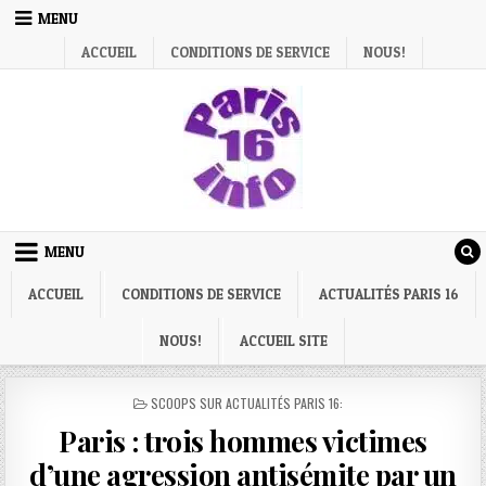
Skip
MENU
to
ACCUEIL
CONDITIONS DE SERVICE
NOUS!
content
MENU
ACCUEIL
CONDITIONS DE SERVICE
ACTUALITÉS PARIS 16
NOUS!
ACCUEIL SITE
POSTED
SCOOPS SUR ACTUALITÉS PARIS 16:
IN
Paris : trois hommes victimes
d’une agression antisémite par un