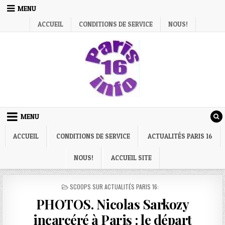
Skip
MENU
to
ACCUEIL
CONDITIONS DE SERVICE
NOUS!
content
MENU
ACCUEIL
CONDITIONS DE SERVICE
ACTUALITÉS PARIS 16
NOUS!
ACCUEIL SITE
POSTED
SCOOPS SUR ACTUALITÉS PARIS 16:
IN
PHOTOS. Nicolas Sarkozy
incarcéré à Paris : le départ