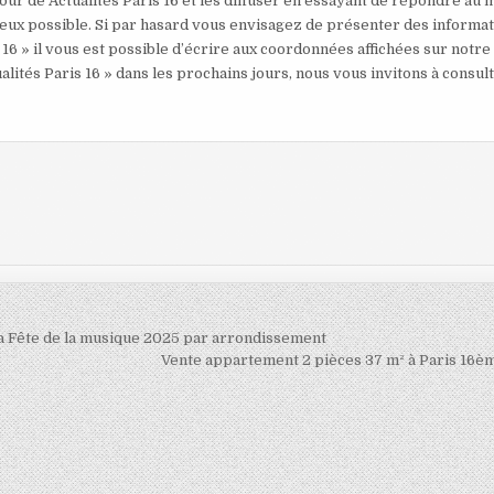
our de Actualités Paris 16 et les diffuser en essayant de répondre au 
mieux possible. Si par hasard vous envisagez de présenter des informa
 16 » il vous est possible d’écrire aux coordonnées affichées sur notre
alités Paris 16 » dans les prochains jours, nous vous invitons à consul
la Fête de la musique 2025 par arrondissement
Vente appartement 2 pièces 37 m² à Paris 16è