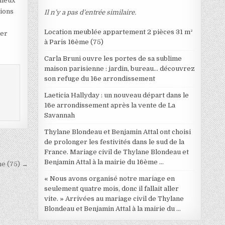
mieux
tions
Il n’y a pas d’entrée similaire.
Location meublée appartement 2 pièces 31 m²
ter
à Paris 16ème (75)
Carla Bruni ouvre les portes de sa sublime
maison parisienne : jardin, bureau… découvrez
son refuge du 16e arrondissement
Laeticia Hallyday : un nouveau départ dans le
16e arrondissement après la vente de La
Savannah
Thylane Blondeau et Benjamin Attal ont choisi
de prolonger les festivités dans le sud de la
France. Mariage civil de Thylane Blondeau et
Benjamin Attal à la mairie du 16ème …
me (75) →
« Nous avons organisé notre mariage en
seulement quatre mois, donc il fallait aller
vite. » Arrivées au mariage civil de Thylane
Blondeau et Benjamin Attal à la mairie du …