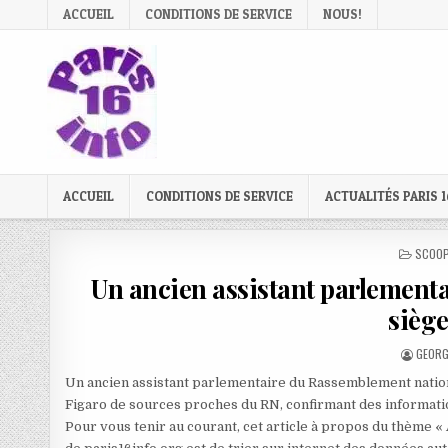
Skip
ACCUEIL
CONDITIONS DE SERVICE
NOUS!
to
content
ACCUEIL
CONDITIONS DE SERVICE
ACTUALITÉS PARIS 1
POSTE
SCOOP
IN
Un ancien assistant parlementai
siège
AUTHO
GEORG
Un ancien assistant parlementaire du Rassemblement national
Figaro de sources proches du RN, confirmant des informati
Pour vous tenir au courant, cet article à propos du thème «