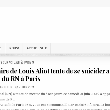
6
NOUS!
ACCUEIL SITE
D
S SUR ACTUALITÉS PARIS 16:
re de Louis Aliot tente de se suicider 
 du RN à Paris
R:
PUBLISHED
ES COLLIN
21 JUIN 2025
DATE:
 (RN) a tenté de mettre fin à ses jours ce samedi 21 juin 2025, a appr
ons de P …
 Actualités Paris 16 », vous est recommandé par paris16info.org. La fo