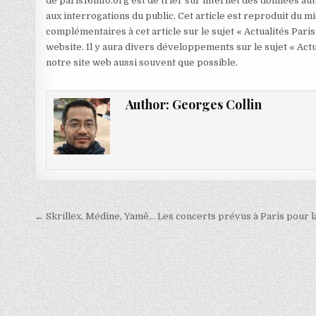
de paris16info.org est de trier sur internet des données aut
aux interrogations du public. Cet article est reproduit du 
complémentaires à cet article sur le sujet « Actualités Paris
website. Il y aura divers développements sur le sujet « Actu
notre site web aussi souvent que possible.
Author:
Georges Collin
Navigation
← Skrillex, Médine, Yamê… Les concerts prévus à Paris pour 
de
l’article