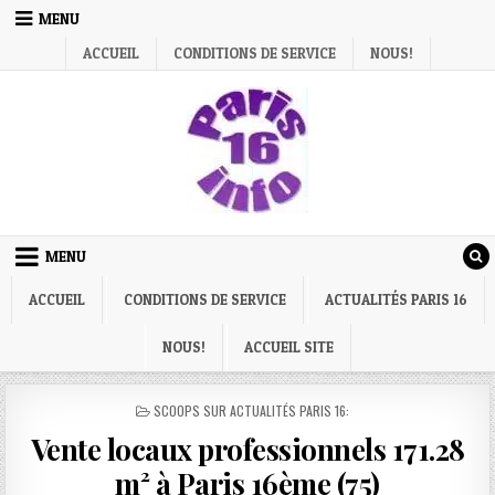
Skip
MENU
to
ACCUEIL
CONDITIONS DE SERVICE
NOUS!
content
MENU
ACCUEIL
CONDITIONS DE SERVICE
ACTUALITÉS PARIS 16
NOUS!
ACCUEIL SITE
POSTED
SCOOPS SUR ACTUALITÉS PARIS 16:
IN
Vente locaux professionnels 171.28
m² à Paris 16ème (75)