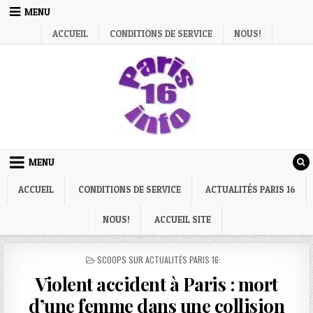
Skip
MENU
to
ACCUEIL
CONDITIONS DE SERVICE
NOUS!
content
MENU
ACCUEIL
CONDITIONS DE SERVICE
ACTUALITÉS PARIS 16
NOUS!
ACCUEIL SITE
POSTED
SCOOPS SUR ACTUALITÉS PARIS 16:
IN
Violent accident à Paris : mort
d’une femme dans une collision