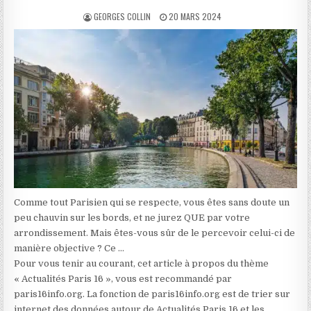
AUTHOR:
PUBLISHED
GEORGES COLLIN
20 MARS 2024
DATE:
Comme tout Parisien qui se respecte, vous êtes sans doute un
peu chauvin sur les bords, et ne jurez QUE par votre
arrondissement. Mais êtes-vous sûr de le percevoir celui-ci de
manière objective ? Ce …
Pour vous tenir au courant, cet article à propos du thème
« Actualités Paris 16 », vous est recommandé par
paris16info.org. La fonction de paris16info.org est de trier sur
internet des données autour de Actualités Paris 16 et les