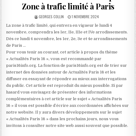
Zone à trafic limité à Paris
AUTHOR:
PUBLISHED
GEORGES COLLIN
1 NOVEMBRE 2024
DATE:
La zone à trafic limité, qui entrera en vigueur le lundi 4
novembre, comprendra les Ier, IIe, IIIe et IVe arrodissements.
Dès ce lundi 4 novembre, les 1er, 2e, 3e et 4e arrondissements
de Paris …
Pour vous tenir au courant, cet article à propos du thème
« Actualités Paris 16 », vous est recommandé par
paris16info.org. La fonction de paris16info.org est de trier sur
internet des données autour de Actualités Paris 16 et les
diffuser en essayant de répondre au mieux aux interrogations
du public. Cet article est reproduit du mieux possible. Si par
hasard vous envisagez de présenter des informations
complémentaires à cet article sur le sujet « Actualités Paris
16 » il vous est possible d’écrire aux coordonnées affichées sur
notre website. Il y aura divers développements sur le sujet
« Actualités Paris 16 » dans les prochains jours, nous vous
invitons à consulter notre site web aussi souvent que possible.