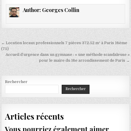
Author:
Georges Collin
Navigation
← Location locaux professionnels 7 pièces 372.52 m² à Paris 16ème
de
(75)
Accueil d’urgence dans un gymnase : « une méthode scandaleuse »
l’article
pour le maire du 16e arrondissement de Paris →
Rechercher
Rechercher
Articles récents
Vous pourriez également aimer