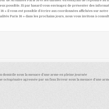
our de Actualités Paris 16 et les diffuser en essayant de répondre au 
mieux possible. Si par hasard vous envisagez de présenter des informa
 16 » il vous est possible d’écrire aux coordonnées affichées sur notre
alités Paris 16 » dans les prochains jours, nous vous invitons à consul
on domicile sous la menace d’une arme en pleine journée
une octogénaire agressée par un faux livreur sous la menace d’une arm