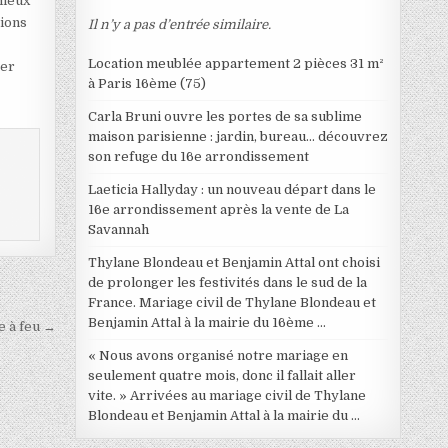
mieux
tions
Il n’y a pas d’entrée similaire.
Location meublée appartement 2 pièces 31 m²
ter
à Paris 16ème (75)
Carla Bruni ouvre les portes de sa sublime
maison parisienne : jardin, bureau… découvrez
son refuge du 16e arrondissement
Laeticia Hallyday : un nouveau départ dans le
16e arrondissement après la vente de La
Savannah
Thylane Blondeau et Benjamin Attal ont choisi
de prolonger les festivités dans le sud de la
France. Mariage civil de Thylane Blondeau et
Benjamin Attal à la mairie du 16ème …
e à feu →
« Nous avons organisé notre mariage en
seulement quatre mois, donc il fallait aller
vite. » Arrivées au mariage civil de Thylane
Blondeau et Benjamin Attal à la mairie du …