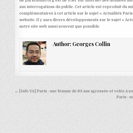
de paris16info.org est de trier sur internet des données aut
aux interrogations du public. Cet article est reproduit du 
complémentaires à cet article sur le sujet « Actualités Paris
website. Il y aura divers développements sur le sujet « Actu
notre site web aussi souvent que possible.
Author:
Georges Collin
Navigation
← [Info VA] Paris : une femme de 83 ans agressée et volée à s
de
Paris : 
l’article