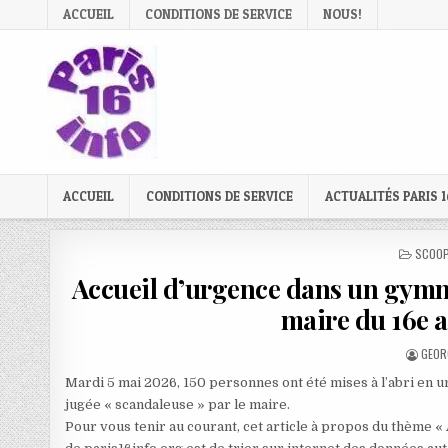
Skip
ACCUEIL
CONDITIONS DE SERVICE
NOUS!
to
content
ACCUEIL
CONDITIONS DE SERVICE
ACTUALITÉS PARIS 1
POSTE
SCOOP
IN
Accueil d’urgence dans un gymna
maire du 16e 
AUTH
GEOR
Mardi 5 mai 2026, 150 personnes ont été mises à l’abri en
jugée « scandaleuse » par le maire.
Pour vous tenir au courant, cet article à propos du thème «