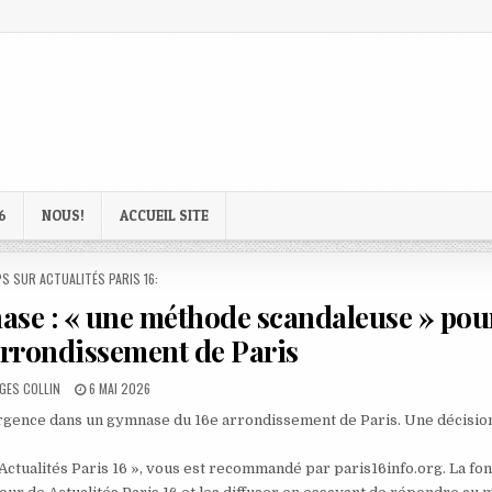
6
NOUS!
ACCUEIL SITE
D
S SUR ACTUALITÉS PARIS 16:
se : « une méthode scandaleuse » pour
arrondissement de Paris
OR:
PUBLISHED
GES COLLIN
6 MAI 2026
DATE:
 urgence dans un gymnase du 16e arrondissement de Paris. Une décisio
 Actualités Paris 16 », vous est recommandé par paris16info.org. La fo